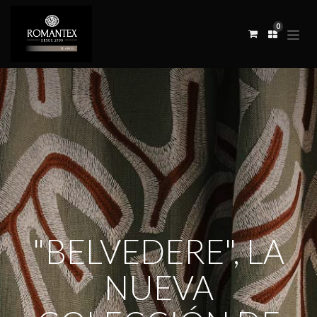
0
"BELVEDERE", LA
NUEVA