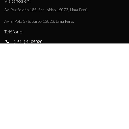
Visítanos en:
Av. Paz Soldán 185, San Isidro 15073, Lima Perú.
Av. El Polo 376, Surco 15023, Lima Perú.
Teléfono:
(+511) 4405020
(+51) 936 528 030
E-mail
info@romantex.com.pe
Síguenos
Facebook
Instagram