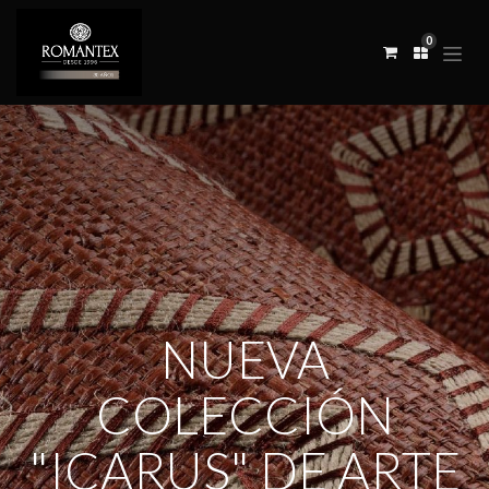
0
NUEVA
COLECCIÓN
"ICARUS" DE ARTE