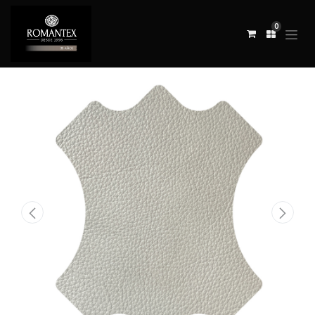
0
All Products
CUERO TUCSON