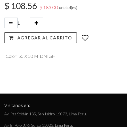
$
108.56
$
183.00
unidad(es)
AGREGAR AL CARRITO
Color
:
50 X 50 MIDNIGHT
Visítanos en:
Av. Paz Soldán 185, San Isidro 15073, Lima Perú.
Av. El Polo 376, Surco 15023, Lima Perú.