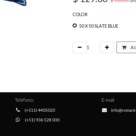
$
153.00
uni
COLOR
50 X 50 SLATE BLUE
AG
Teléfono:
E-mail
(+511) 4405020
info@romant
(+51) 936 528 030