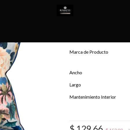
Todos los productos
COJÍN
COJÍN IKEB
T
EMPRESA
NOVEDADES
CONTACTO
Marca de Producto
Ancho
Largo
Mantenimiento Interior
$
129.66