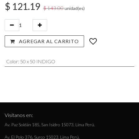
$
121.19
$
143.00
unidad(es)
AGREGAR AL CARRITO
Color
:
50 x 50 INDIGO
Visítanos en:
Av. Paz Soldán 185, San Isidro 15073, Lima Perú.
Av. El Polo 376, Surco 15023, Lima Perú.