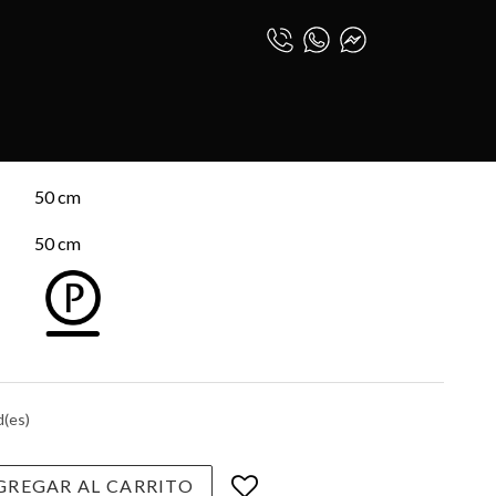
 RICANA
0
INICIAR SESIÓN
A
ESPAÑOL (PE)
50 cm
50 cm
d(es)
REGAR AL CARRITO