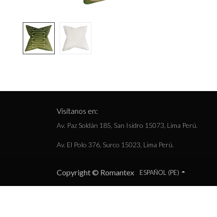
Visítanos en:
Av. Paz Soldán 185, San Isidro 15073, Lima Perú.
Av. El Polo 376, Surco 15023, Lima Perú.
Copyright © Romantex
ESPAÑOL (PE)