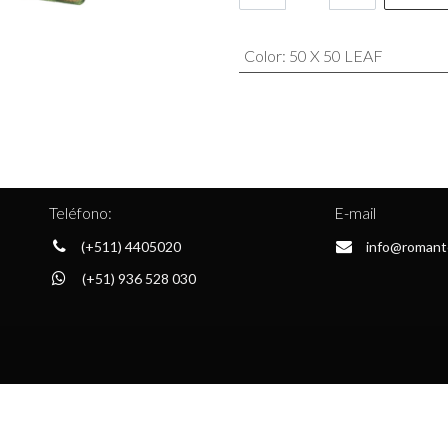
Color
:
50 X 50 LEAF
Teléfono:
E-mail
(+511) 4405020
info@romant
(+51) 936 528 030