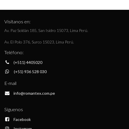
Visítanos en:
Av. Paz Soldán 185, San Isidro 15073, Lima Perú.
Av. El Polo 376, Surco 15023, Lima Perú.
Teléfono:
(+511) 4405020
(+51) 936 528 030
E-mail
info@romantex.com.pe
Síguenos
Facebook
Instagram