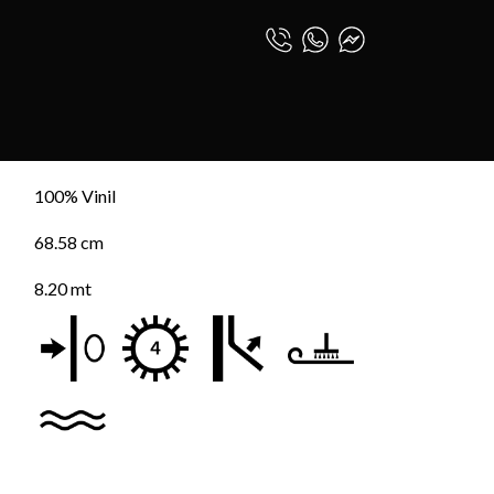
TIMIENTO ARAL
0
INICIAR SESIÓN
TO ARAL
ESPAÑOL (PE)
100% Vinil
68.58 cm
8.20 mt