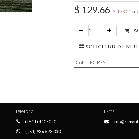
$
129.66
$
153.00
roll
AG
SOLICITUD DE MUE
Color
:
FOREST
Teléfono:
E-mail
(+511) 4405020
info@romant
(+51) 936 528 030