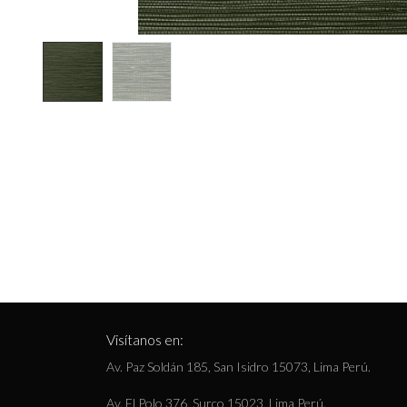
Visítanos en:
Av. Paz Soldán 185, San Isidro 15073, Lima Perú.
Av. El Polo 376, Surco 15023, Lima Perú.