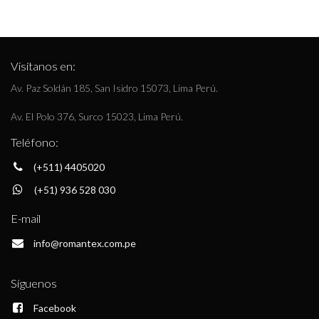
Visítanos en:
Av. Paz Soldán 185, San Isidro 15073, Lima Perú.
Av. El Polo 376, Surco 15023, Lima Perú.
Teléfono:
(+511) 4405020
(+51) 936 528 030
E-mail
info@romantex.com.pe
Síguenos
Facebook