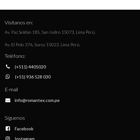
Visítanos en:
Av. Paz Soldán 185, San Isidro 15073, Lima Perú.
Av. El Polo 376, Surco 15023, Lima Perú.
Teléfono:
(+511) 4405020
(+51) 936 528 030
E-mail
info@romantex.com.pe
Síguenos
Facebook
Instagram