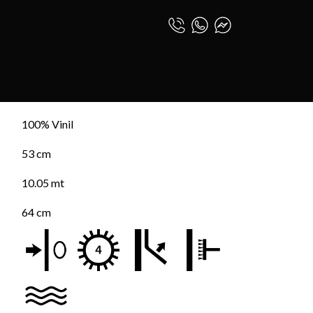
STIMIENTO LOOM
0
INICIAR SESIÓN
NTO LOOM
ESPAÑOL (PE)
100% Vinil
53 cm
10.05 mt
64 cm