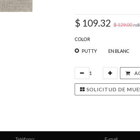
$
109.32
$
129.00
roll
COLOR
PUTTY
EN BLANC
AG
SOLICITUD DE MUE
Teléfono:
E-mail