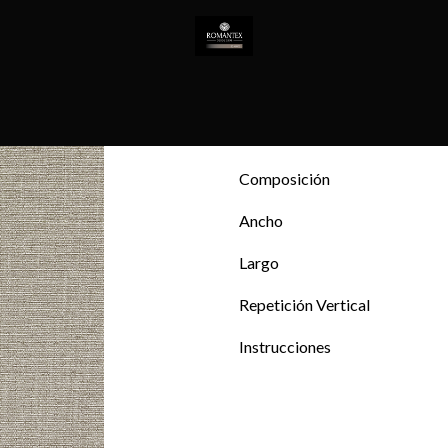
Todos los productos
REVE
REVESTIMIE
T
EMPRESA
NOVEDADES
CONTACTO
Composición
Ancho
Largo
Repetición Vertical
Instrucciones