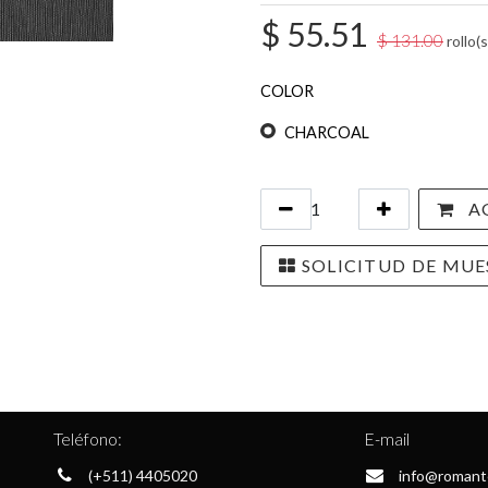
$
55.51
$
131.00
rollo(s
COLOR
CHARCOAL
AG
SOLICITUD DE MUE
Teléfono:
E-mail
(+511) 4405020
info@romant