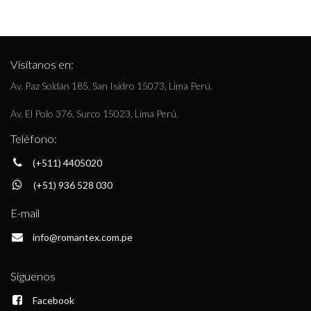
Visítanos en:
Av. Paz Soldán 185, San Isidro 15073, Lima Perú.
Av. El Polo 376, Surco 15023, Lima Perú.
Teléfono:
(+511) 4405020
(+51) 936 528 030
E-mail
info@romantex.com.pe
Síguenos
Facebook