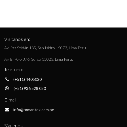
Visítanos en:
Av. Paz Soldán 185, San Isidro 15073, Lima Perú.
Av. El Polo 376, Surco 15023, Lima Perú.
Teléfono:
(+511) 4405020
(+51) 936 528 030
E-mail
info@romantex.com.pe
Síguenos