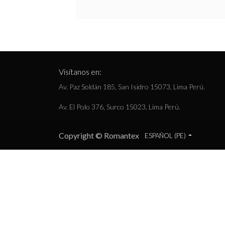
Visítanos en:
Av. Paz Soldán 185, San Isidro 15073, Lima Perú.
Av. El Polo 376, Surco 15023, Lima Perú.
Copyright © Romantex
ESPAÑOL (PE)