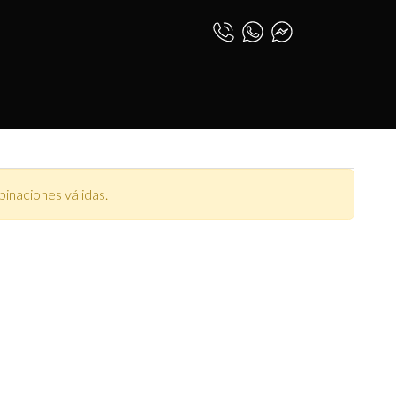
ADMIRAL
0
INICIAR SESIÓN
AL
ESPAÑOL (PE)
inaciones válidas.