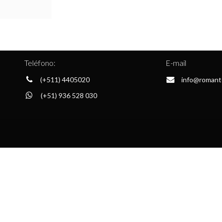
Teléfono:
E-mail
(+511) 4405020
info@romant
(+51) 936 528 030