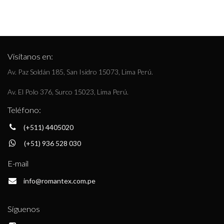
Visítanos en:
Av. Paz Soldán 185, San Isidro 15073, Lima Perú.
Av. El Polo 376, Surco 15023, Lima Perú.
Teléfono:
(+511) 4405020
(+51) 936 528 030
E-mail
info@romantex.com.pe
Síguenos