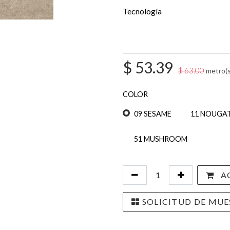
Tecnología
$
53.39
$
63.00
metro(s
COLOR
09 SESAME
11 NOUGA
51 MUSHROOM
AG
SOLICITUD DE MUE