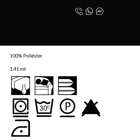
DELUXE
0
INICIAR SESIÓN
ESPAÑOL (PE)
100% Poliéster
1.41 mt