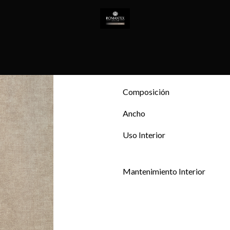
Todos los productos
TELA 
TELA DELUXE
T
EMPRESA
NOVEDADES
CONTACTO
Composición
Ancho
Uso Interior
Mantenimiento Interior