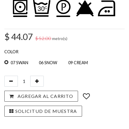
$
44.07
$
52.00
metro(s)
COLOR
07 SWAN
06 SNOW
09 CREAM
AGREGAR AL CARRITO
SOLICITUD DE MUESTRA