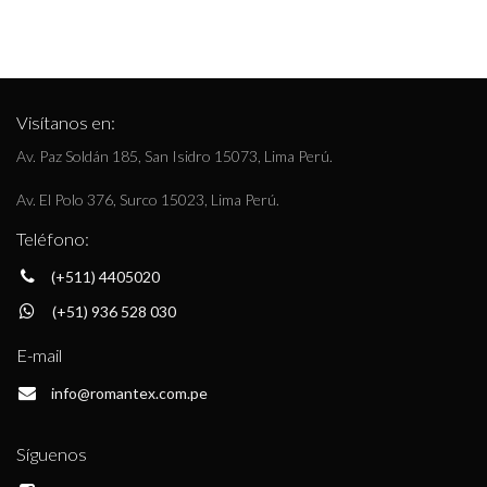
Visítanos en:
Av. Paz Soldán 185, San Isidro 15073, Lima Perú.
Av. El Polo 376, Surco 15023, Lima Perú.
Teléfono:
(+511) 4405020
(+51) 936 528 030
E-mail
info@romantex.com.pe
Síguenos