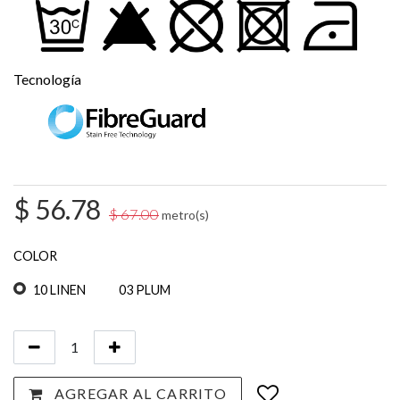
Tecnología
$
56.78
$
67.00
metro(s)
COLOR
10 LINEN
03 PLUM
AGREGAR AL CARRITO