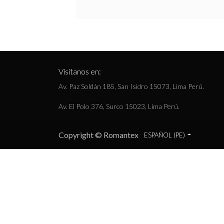
Visítanos en:
Av. Paz Soldán 185, San Isidro 15073, Lima Perú.
Av. El Polo 376, Surco 15023, Lima Perú.
Copyright © Romantex
ESPAÑOL (PE)