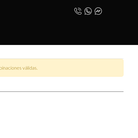
FAY
0
INICIAR SESIÓN
ESPAÑOL (PE)
inaciones válidas.