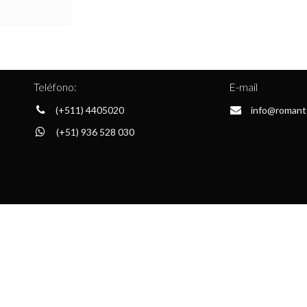
Teléfono:
E-mail
(+511) 4405020
info@romant
(+51) 936 528 030