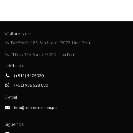
Visítanos en:
Av. Paz Soldán 185, San Isidro 15073, Lima Perú.
Av. El Polo 376, Surco 15023, Lima Perú.
Teléfono:
(+511) 4405020
(+51) 936 528 030
E-mail
info@romantex.com.pe
Síguenos