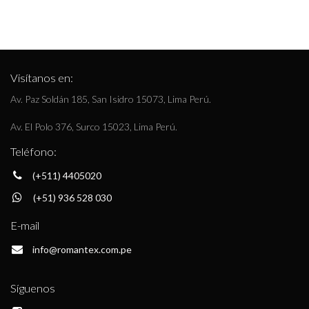
Visítanos en:
Av. Paz Soldán 185, San Isidro 15073, Lima Perú.
Av. El Polo 376, Surco 15023, Lima Perú.
Teléfono:
(+511) 4405020
(+51) 936 528 030
E-mail
info@romantex.com.pe
Síguenos