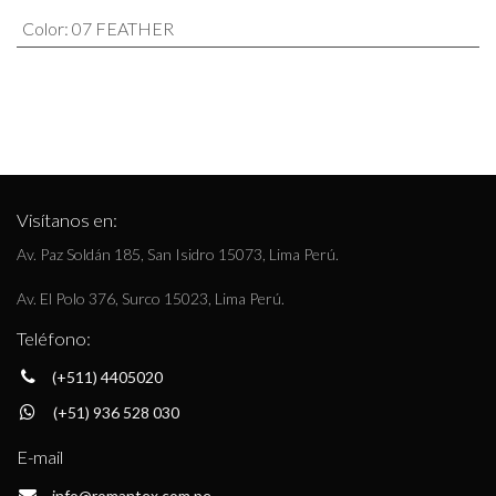
Color
:
07 FEATHER
Visítanos en:
Av. Paz Soldán 185, San Isidro 15073, Lima Perú.
Av. El Polo 376, Surco 15023, Lima Perú.
Teléfono:
(+511) 4405020
(+51) 936 528 030
E-mail
info@romantex.com.pe