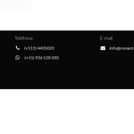
Teléfono:
E-mail
(+511) 4405020
info@romant
(+51) 936 528 030