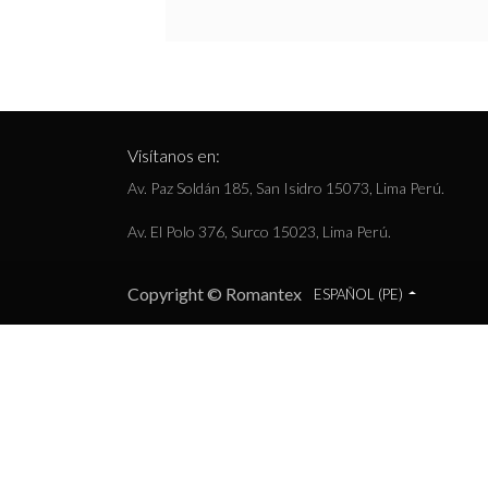
Visítanos en:
Av. Paz Soldán 185, San Isidro 15073, Lima Perú.
Av. El Polo 376, Surco 15023, Lima Perú.
Copyright © Romantex
ESPAÑOL (PE)