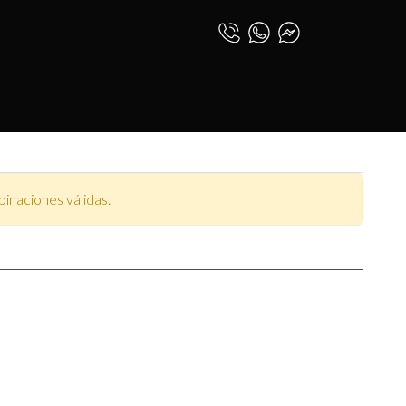
 MOTH
0
INICIAR SESIÓN
ESPAÑOL (PE)
inaciones válidas.