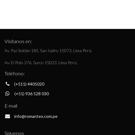
Visítanos en:
Av. Paz Soldán 185, San Isidro 15073, Lima Perú.
Av. El Polo 376, Surco 15023, Lima Perú.
Teléfono:
(+511) 4405020
(+51) 936 528 030
E-mail
info@romantex.com.pe
Síguenos