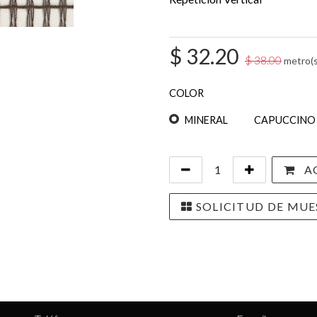
$
32.20
$
38.00
metro(s
COLOR
MINERAL
CAPUCCINO
AG
SOLICITUD DE MUE