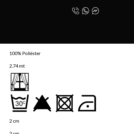
OHARA
0
INICIAR SESIÓN
ESPAÑOL (PE)
100% Poliéster
2.74 mt
2 cm
2 cm