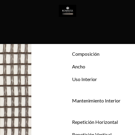
Todos los productos
TELA 
TELA OHARA
T
EMPRESA
NOVEDADES
CONTACTO
Composición
Ancho
Uso Interior
Mantenimiento Interior
Repetición Horizontal
Repetición Vertical