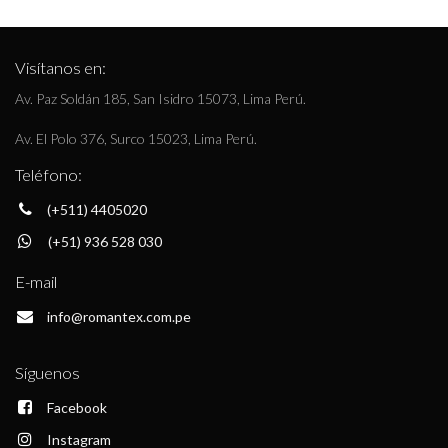
Visítanos en:
Av. Paz Soldán 185, San Isidro 15073, Lima Perú.
Av. El Polo 376, Surco 15023, Lima Perú.
Teléfono:
(+511) 4405020
(+51) 936 528 030
E-mail
info@romantex.com.pe
Síguenos
Facebook
Instagram