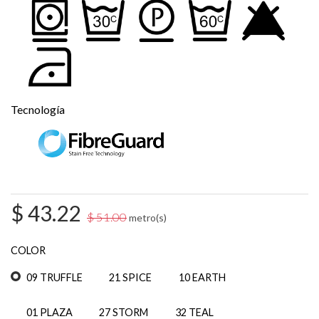
Tecnología
$
43.22
$
51.00
metro(s)
COLOR
09 TRUFFLE
21 SPICE
10 EARTH
01 PLAZA
27 STORM
32 TEAL