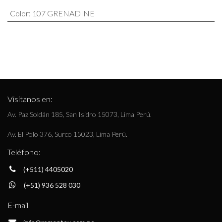
Color
:
107 GRENADINE
Visítanos en:
Av. Paz Soldán 185, San Isidro 15073, Lima Perú.
Av. El Polo 376, Surco 15023, Lima Perú.
Teléfono:
(+511) 4405020
(+51) 936 528 030
E-mail