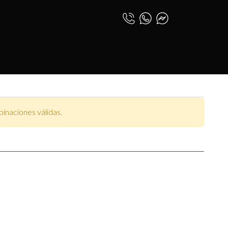
SASSARI
0
INICIAR SESIÓN
ESPAÑOL (PE)
inaciones válidas.