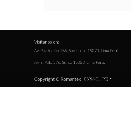
Visítanos en:
Av. Paz Soldán 185, San Isidro 15073, Lima Perú.
Av. El Polo 376, Surco 15023, Lima Perú.
Copyright © Romantex
ESPAÑOL (PE)