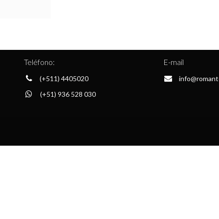
Teléfono:
E-mail
(+511) 4405020
info@romant
(+51) 936 528 030