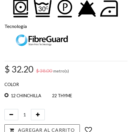
Tecnología
$
32.20
$
38.00
metro(s)
COLOR
12 CHINCHILLA
22 THYME
AGREGAR AL CARRITO