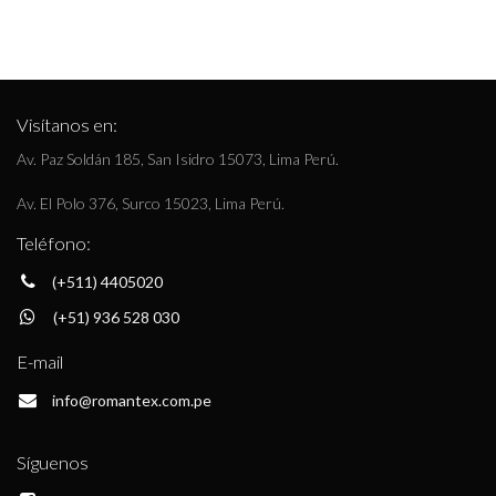
Visítanos en:
Av. Paz Soldán 185, San Isidro 15073, Lima Perú.
Av. El Polo 376, Surco 15023, Lima Perú.
Teléfono:
(+511) 4405020
(+51) 936 528 030
E-mail
info@romantex.com.pe
Síguenos