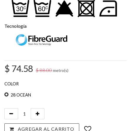
Tecnología
$
74.58
$
88.00
metro(s)
COLOR
28 OCEAN
AGREGAR AL CARRITO